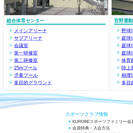
総合体育センター
宮野運動
メインアリーナ
野球
サブアリーナ
庭球場
会議室
庭球場
第一研修室
庭球場
第二研修室
体育
25mプール
陸上
児童プール
相撲
多目的グラウンド
多目
スポーツクラブ情報
KUROBEスポーツファミリー会
会員特典・入会方法