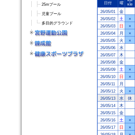
日付
曜
25mプール
金
26/05/01
児童プール
土
×
26/05/02
多目的グラウンド
日
×
26/05/03
月
×
26/05/04
火
×
26/05/05
水
26/05/06
木
26/05/07
金
26/05/08
土
×
26/05/09
日
×
26/05/10
月
26/05/11
火
×
26/05/12
水
休
26/05/13
木
26/05/14
金
26/05/15
土
×
26/05/16
日
×
26/05/17
月
×
26/05/18