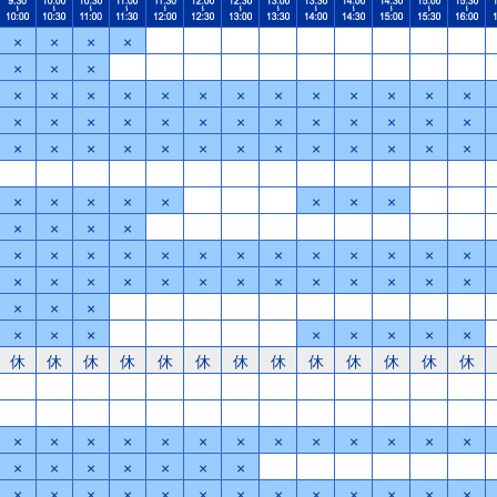
×
×
×
×
×
×
×
×
×
×
×
×
×
×
×
×
×
×
×
×
×
×
×
×
×
×
×
×
×
×
×
×
×
×
×
×
×
×
×
×
×
×
×
×
×
×
×
×
×
×
×
×
×
×
×
×
×
×
×
×
×
×
×
×
×
×
×
×
×
×
×
×
×
×
×
×
×
×
×
×
×
×
×
×
×
×
×
×
×
×
×
×
×
×
×
休
休
休
休
休
休
休
休
休
休
休
休
休
×
×
×
×
×
×
×
×
×
×
×
×
×
×
×
×
×
×
×
×
×
×
×
×
×
×
×
×
×
×
×
×
×