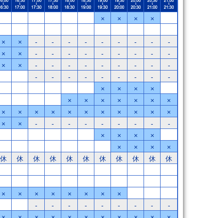
×
×
×
×
×
×
-
-
-
-
-
-
-
-
-
×
×
-
-
-
-
-
-
-
-
-
×
×
-
-
-
-
-
-
-
-
-
-
-
-
-
-
-
-
-
-
×
×
×
×
×
×
×
×
×
×
×
×
×
×
×
×
×
×
×
×
×
×
×
×
-
-
-
-
-
-
-
-
-
×
×
×
×
×
×
×
×
休
休
休
休
休
休
休
休
休
休
休
×
×
×
×
×
×
×
×
-
-
-
-
-
-
-
-
-
×
×
×
×
×
×
×
×
×
×
×