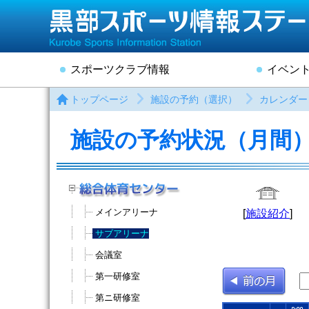
スポーツクラブ情報
イベン
トップページ
施設の予約（選択）
カレンダー
施設の予約状況（月間
メインアリーナ
[
施設紹介
]
サブアリーナ
会議室
第一研修室
第ニ研修室