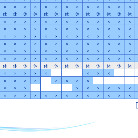
×
×
×
×
×
×
×
×
×
×
×
×
×
休
休
休
休
休
休
休
休
休
休
休
休
休
×
×
×
×
×
×
×
×
×
×
×
×
×
×
×
×
×
×
×
×
×
×
×
×
×
×
×
×
×
×
×
×
×
×
×
×
×
×
×
×
×
×
×
×
×
×
×
×
×
×
×
×
×
×
×
×
×
×
×
×
×
×
×
×
×
×
×
×
×
×
×
×
×
×
×
×
×
×
休
休
休
休
休
休
休
休
休
休
休
休
休
×
×
×
×
×
×
×
×
×
×
×
×
×
×
×
×
×
×
×
×
×
×
×
×
×
×
×
×
×
×
×
×
×
×
×
×
×
×