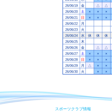
金
△
△
26/06/19
土
×
×
×
26/06/20
日
×
×
×
26/06/21
月
26/06/22
火
26/06/23
水
休
休
休
26/06/24
木
26/06/25
金
△
△
26/06/26
土
×
×
×
26/06/27
日
×
×
×
26/06/28
月
△
×
×
26/06/29
火
×
×
26/06/30
スポーツクラブ情報