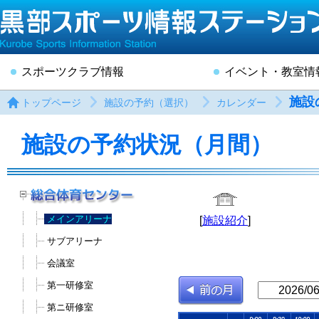
スポーツクラブ情報
イベント・教室情
施設
トップページ
施設の予約（選択）
カレンダー
施設の予約状況（月間）
メインアリーナ
[
施設紹介
]
サブアリーナ
会議室
第一研修室
第ニ研修室