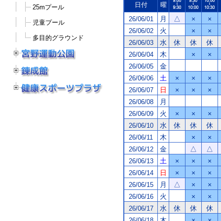
日付
曜
25mプール
月
△
×
×
26/06/01
児童プール
火
×
×
26/06/02
多目的グラウンド
水
休
休
休
26/06/03
木
×
×
26/06/04
金
26/06/05
土
×
×
×
26/06/06
日
×
×
×
26/06/07
月
26/06/08
火
×
×
×
26/06/09
水
休
休
休
26/06/10
木
×
×
26/06/11
金
△
△
26/06/12
土
×
×
×
26/06/13
日
×
×
×
26/06/14
月
△
×
×
26/06/15
火
×
×
26/06/16
水
休
休
休
26/06/17
木
×
×
26/06/18