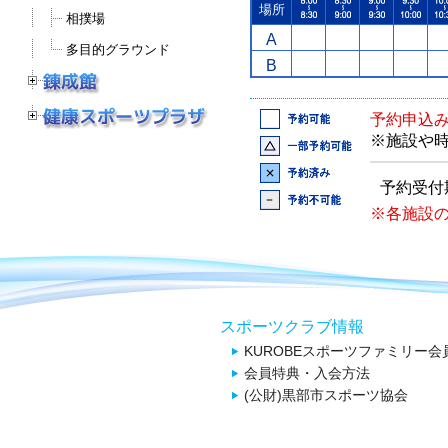
場所
相撲場
A
多目的グラウンド
B
予約申込
※施設や
予約受付
※各施設
スポーツクラブ情報
KUROBEスポーツファミリー会
会員特典・入会方法
(公財)黒部市スポーツ協会