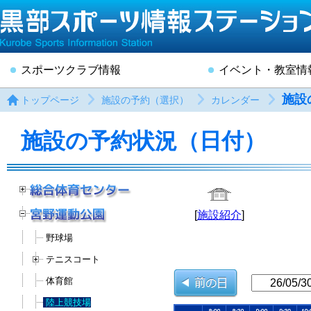
スポーツクラブ情報
イベント・教室情
施設
トップページ
施設の予約（選択）
カレンダー
施設の予約状況（日付）
[
施設紹介
]
野球場
テニスコート
体育館
陸上競技場