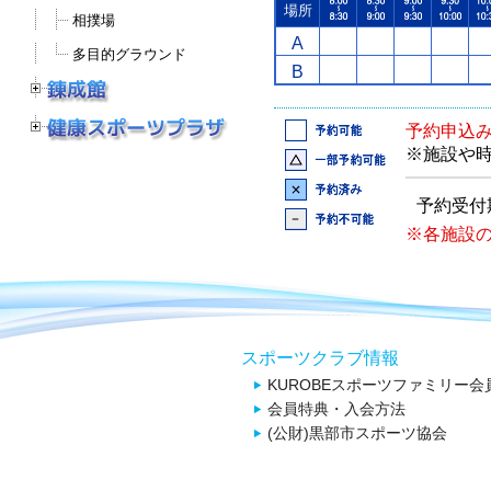
場所
相撲場
A
多目的グラウンド
B
予約申込
※施設や
予約受付
※各施設
スポーツクラブ情報
KUROBEスポーツファミリー会
会員特典・入会方法
(公財)黒部市スポーツ協会