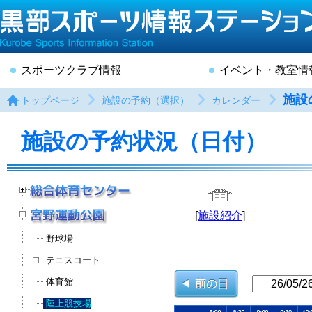
スポーツクラブ情報
イベント・教室情
施設
トップページ
施設の予約（選択）
カレンダー
施設の予約状況（日付）
[
施設紹介
]
野球場
テニスコート
体育館
陸上競技場