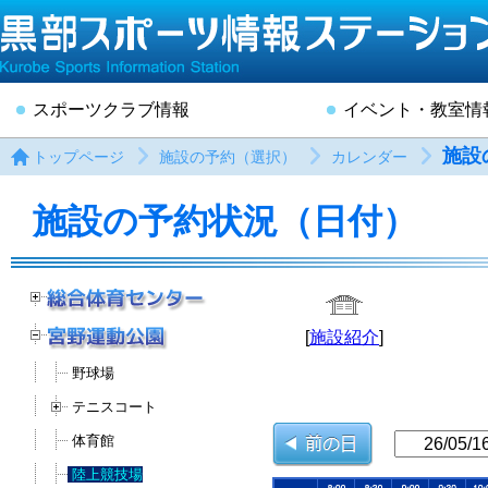
スポーツクラブ情報
イベント・教室情
施設
トップページ
施設の予約（選択）
カレンダー
施設の予約状況（日付）
[
施設紹介
]
野球場
テニスコート
体育館
陸上競技場