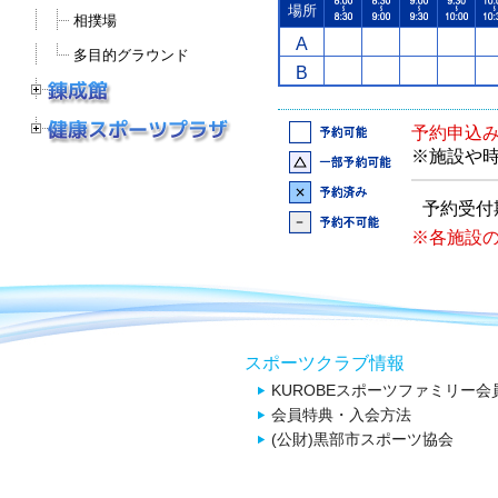
場所
相撲場
A
多目的グラウンド
B
予約申込
※施設や
予約受付
※各施設
スポーツクラブ情報
KUROBEスポーツファミリー会
会員特典・入会方法
(公財)黒部市スポーツ協会