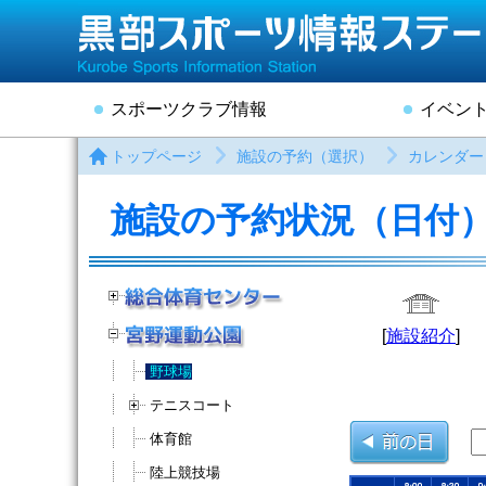
スポーツクラブ情報
イベン
トップページ
施設の予約（選択）
カレンダー
施設の予約状況（日付
[
施設紹介
]
野球場
テニスコート
体育館
陸上競技場