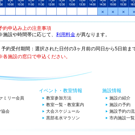
×
×
×
予約申込み上の注意事項
※施設や時間帯に応じて、
利用料金
が異なります。
予約受付期間：選択された日付の3ヶ月前の同日から5日前ま
※各施設の窓口で申込ください。
イベント・教室情報
施設情報
ファミリー会員
教室参加方法
施設の紹介
教室一覧・教室案内
施設の予約
ツ協会
大会スケジュール
施設予約の流
黒部名水マラソン
市内施設一覧