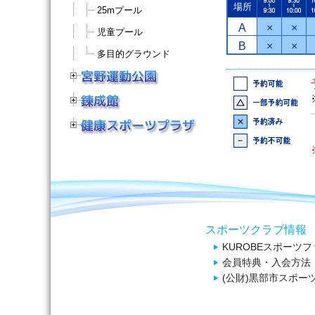
場所
25mプール
A
×
×
児童プール
B
×
×
多目的グラウンド
スポーツクラブ情報
KUROBEスポーツ
会員特典・入会方法
(公財)黒部市スポー