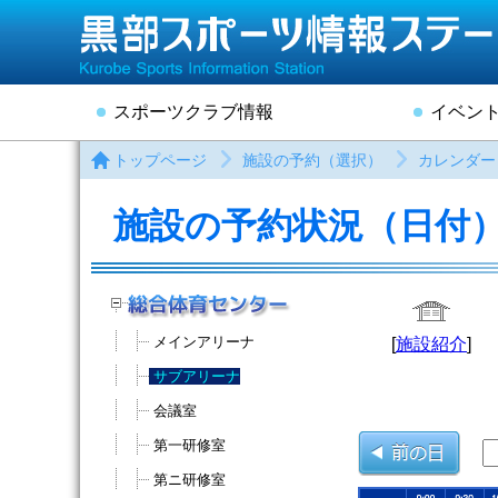
スポーツクラブ情報
イベン
トップページ
施設の予約（選択）
カレンダー
施設の予約状況（日付
メインアリーナ
[
施設紹介
]
サブアリーナ
会議室
第一研修室
第ニ研修室