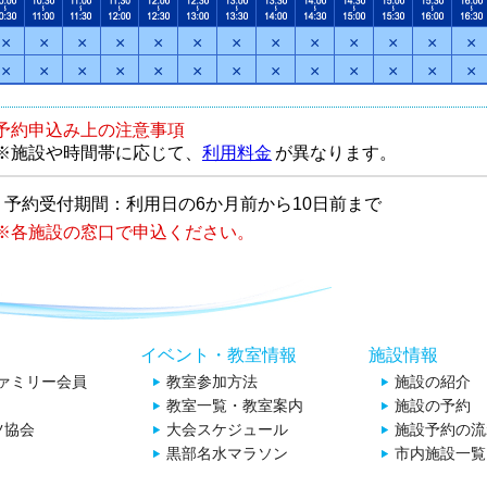
×
×
×
×
×
×
×
×
×
×
×
×
×
×
×
×
×
×
×
×
×
×
×
×
×
×
予約申込み上の注意事項
※施設や時間帯に応じて、
利用料金
が異なります。
予約受付期間：利用日の6か月前から10日前まで
※各施設の窓口で申込ください。
イベント・教室情報
施設情報
ファミリー会員
教室参加方法
施設の紹介
教室一覧・教室案内
施設の予約
ツ協会
大会スケジュール
施設予約の流
黒部名水マラソン
市内施設一覧