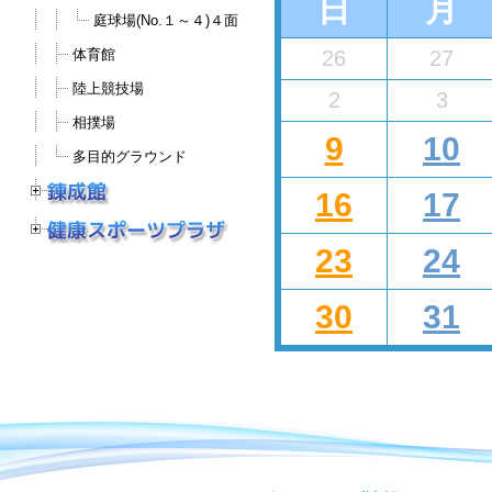
日
月
庭球場(No.１～４)４面
体育館
26
27
陸上競技場
2
3
相撲場
9
10
多目的グラウンド
16
17
23
24
30
31