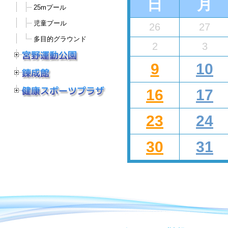
日
月
25mプール
児童プール
26
27
多目的グラウンド
2
3
9
10
16
17
23
24
30
31