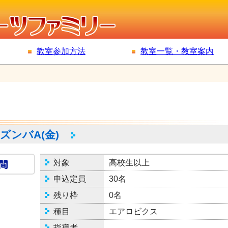
教室参加方法
教室一覧・教室案内
トズンバA(金)
対象
高校生以上
申込定員
30名
残り枠
0名
種目
エアロビクス
指導者