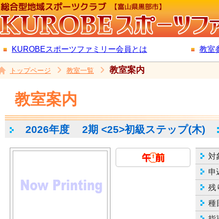
KUROBEスポーツファミリー会員とは
教室
教室案内
トップページ
教室一覧
教室案内
2026年度
2期 <25>初級ステップ(木)
対
申
残
種
指