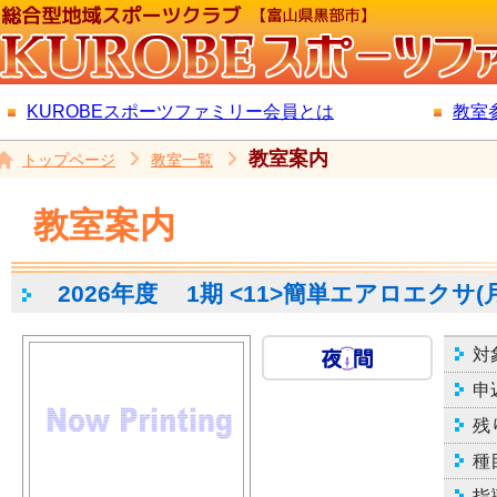
KUROBEスポーツファミリー会員とは
教室
教室案内
トップページ
教室一覧
教室案内
2026年度
1期 <11>簡単エアロエクサ(月
対
申
残
種
指