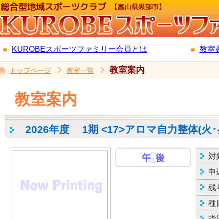
KUROBEスポーツファミリー会員とは
教室
教室案内
トップページ
教室一覧
教室案内
2026年度
1期 <17>アロマ自力整体(火･
対
申
残
種
指