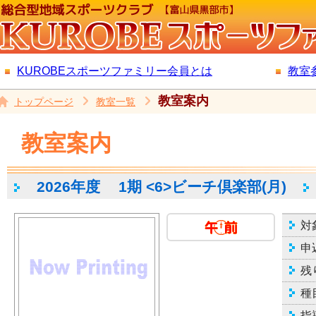
KUROBEスポーツファミリー会員とは
教室
教室案内
トップページ
教室一覧
教室案内
2026年度
1期 <6>ビーチ倶楽部(月)
対
申
残
種
指