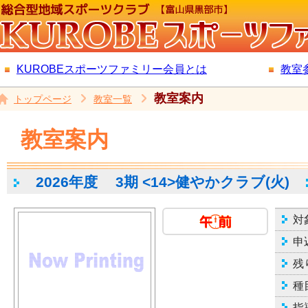
KUROBEスポーツファミリー会員とは
教室
教室案内
トップページ
教室一覧
教室案内
2026年度
3期 <14>健やかクラブ(火)
対
申
残
種
指