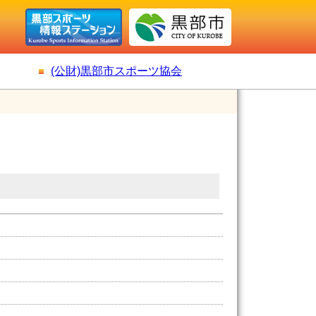
(公財)黒部市スポーツ協会