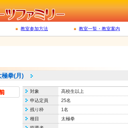
教室参加方法
教室一覧・教室案内
太極拳(月)
対象
高校生以上
申込定員
25名
残り枠
1名
種目
太極拳
指導者