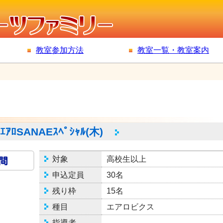
教室参加方法
教室一覧・教室案内
ｰｴｱﾛSANAEｽﾍﾟｼｬﾙ(木)
対象
高校生以上
申込定員
30名
残り枠
15名
種目
エアロビクス
指導者