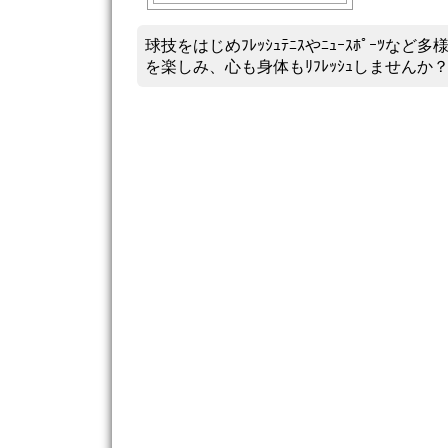
球技をはじめﾌﾚｯｼｭﾃﾆｽやﾆｭｰｽﾎﾟｰﾂなど
を楽しみ、心も身体もﾘﾌﾚｯｼｭしませんか