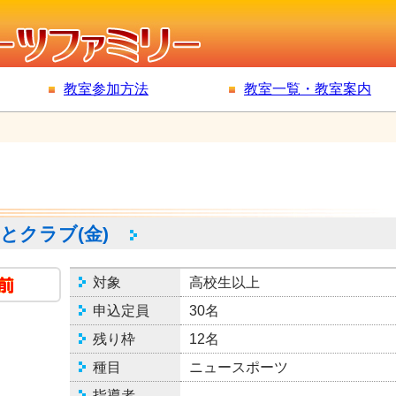
教室参加方法
教室一覧・教室案内
きとクラブ(金)
対象
高校生以上
申込定員
30名
残り枠
12名
種目
ニュースポーツ
指導者